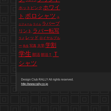
ブルゾン
ホワイ
ホットピンク
ポロシャツ
ト
ユ
ラバープ
ニフォーム
ライム
ラバー転写
リント
レッド
ロイヤルブル
ラメ
学割
写真
大学
ー
先生
学生
Ｔ
部活
部活Ｔ
シャツ
Design Club RALLY All rights reserved.
http://www.rally.co.jp