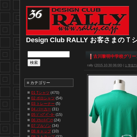
Design Club RALLY お客さま
古川黎明中学校グリー
rally
(
2015.10.30 06:00
)
|
1 学生Tｼ
カテゴリー
01 Tシャツ
(470)
02 ポロシャツ
(54)
03 トレーナー
(5)
04 パーカー
(31)
05 ｼﾞｯﾌﾟﾊﾟｰｶｰ
(15)
06 ｽｳｪｯﾄﾊﾟﾝﾂ
(24)
07 ブルゾン
(34)
08 キャップ
(10)
09 ストラップ
(32)