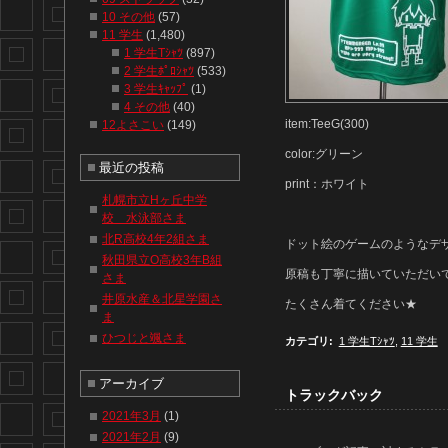
10 その他
(57)
11 学生
(1,480)
1 学生Tｼｬﾂ
(897)
2 学生ﾎﾟﾛｼｬﾂ
(533)
3 学生ｷｬｯﾌﾟ
(1)
4 その他
(40)
item:TeeG(300)
12よさこい
(149)
color:グリーン
最近の投稿
print：ホワイト
札幌市立Hヶ丘中学
校 水泳部さま
北R高校4年2組さま
ドット絵のゲームのようなデザイ
秋田県立O高校3年B組
原稿も丁寧に描いていただい
さま
井原水産＆北星学園さ
たくさん着てください★
ま
ひつじと颯さま
カテゴリ
:
1 学生Tｼｬﾂ
,
11 学生
アーカイブ
トラックバック
2021年3月
(1)
2021年2月
(9)