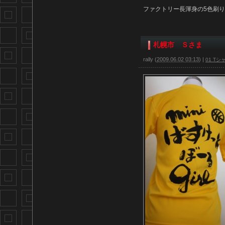
ファクトリー長渾身の5色刷
札幌市 Ｓさま
rally
(
2009.06.02 03:13
)
|
01 Tシ