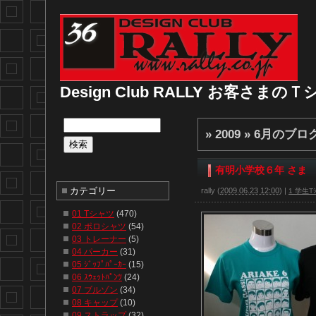
Design Club RALLY お客さま
» 2009 » 6月
のブロ
有明小学校６年 さま
カテゴリー
rally
(
2009.06.23 12:00
)
|
1 学生Tｼ
01 Tシャツ
(470)
02 ポロシャツ
(54)
03 トレーナー
(5)
04 パーカー
(31)
05 ｼﾞｯﾌﾟﾊﾟｰｶｰ
(15)
06 ｽｳｪｯﾄﾊﾟﾝﾂ
(24)
07 ブルゾン
(34)
08 キャップ
(10)
09 ストラップ
(32)