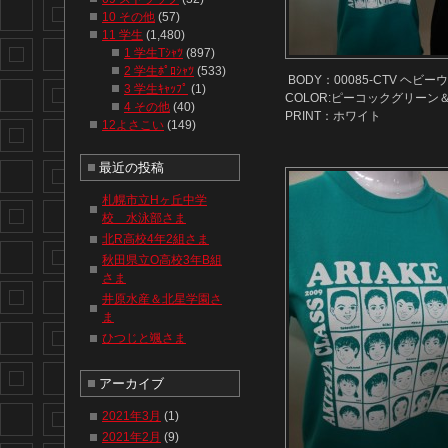
10 その他
(57)
11 学生
(1,480)
1 学生Tｼｬﾂ
(897)
2 学生ﾎﾟﾛｼｬﾂ
(533)
BODY：00085-CTV ヘビ
3 学生ｷｬｯﾌﾟ
(1)
COLOR:ピーコックグリーン
4 その他
(40)
PRINT：ホワイト
12よさこい
(149)
最近の投稿
札幌市立Hヶ丘中学
校 水泳部さま
北R高校4年2組さま
秋田県立O高校3年B組
さま
井原水産＆北星学園さ
ま
ひつじと颯さま
アーカイブ
2021年3月
(1)
2021年2月
(9)