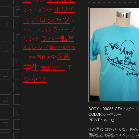
ブルゾン
ホワイ
ホットピンク
ポロシャツ
ト
ユ
ラバープ
ニフォーム
ライム
ラバー転写
リント
レッド
ロイヤルブル
ラメ
学割
写真
大学
ー
先生
学生
Ｔ
部活
部活Ｔ
シャツ
BODY：00085-CTV ヘビ
COLOR:シーブルー
PRINT：ネイビー
今の季節にぴったりな、爽や
留学生と大学生のスペシャル