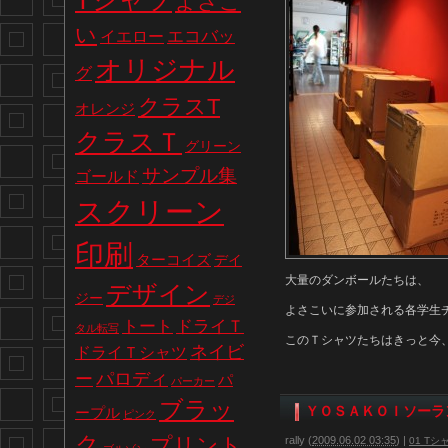
Tシャツ
よさこ
い
エコバッ
イエロー
オリジナル
グ
クラスT
オレンジ
クラスＴ
グリーン
サンプル集
ゴールド
スクリーン
印刷
ターコイズ
デイ
大量のダンボールたちは、
デザイン
ジー
デジ
よさこいに参加される各学生
トート
ドライＴ
タル転写
このＴシャツたちはきっと今
ネイビ
ドライＴシャツ
パロディ
ー
パ
パーカー
ブラッ
ＹＯＳＡＫＯＩソーラ
ープル
ピンク
ク
プリント
rally
(
2009.06.02 03:35
)
|
01 Tシ