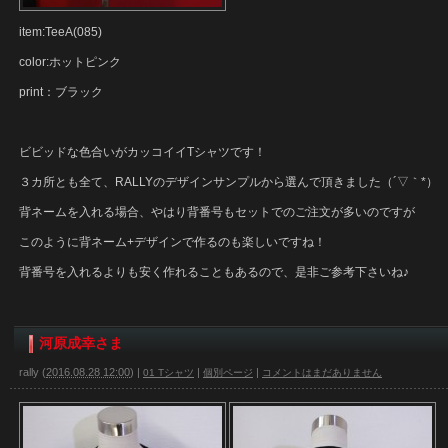
item:TeeA(085)
color:ホットピンク
print：ブラック
ビビッドな色合いがカッコイイTシャツです！
３カ所とも全て、RALLYのデザインサンプルから選んで頂きました（´▽｀*）
背ネームを入れる場合、やはり背番号もセットでのご注文が多いのですが
このように背ネーム+デザインで作るのも楽しいですね！
背番号を入れるよりも安く作れることもあるので、是非ご参考下さいね♪
河原成幸さま
rally
(
2016.08.28 12:00
)
|
|
|
01 Tシャツ
個別ページ
コメントはまだありません