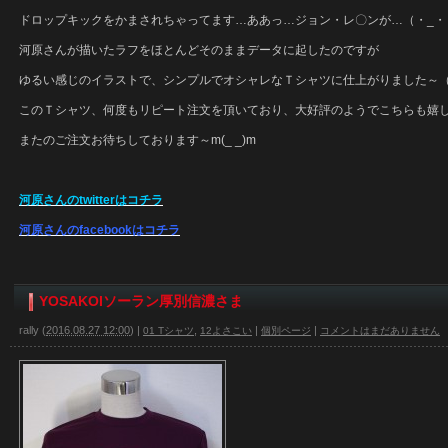
ドロップキックをかまされちゃってます…ああっ…ジョン・レ〇ンが…（・_・
河原さんが描いたラフをほとんどそのままデータに起したのですが
ゆるい感じのイラストで、シンプルでオシャレなＴシャツに仕上がりました～（
このＴシャツ、何度もリピート注文を頂いており、大好評のようでこちらも嬉
またのご注文お待ちしております～m(_ _)m
河原さんのtwitterはコチラ
河原さんのfacebookはコチラ
YOSAKOIソーラン厚別信濃さま
rally
(
2016.08.27 12:00
)
|
,
|
|
01 Tシャツ
12よさこい
個別ページ
コメントはまだありません