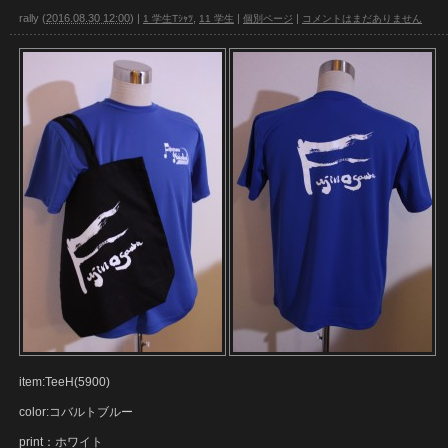
rally
(
2016.08.30 12:00
)
|
,
|
|
1 学生Tｼｬﾂ
11 学生
個別ページ
コメントはまだありません
item:TeeH(5900)
color:コバルトブルー
print：ホワイト