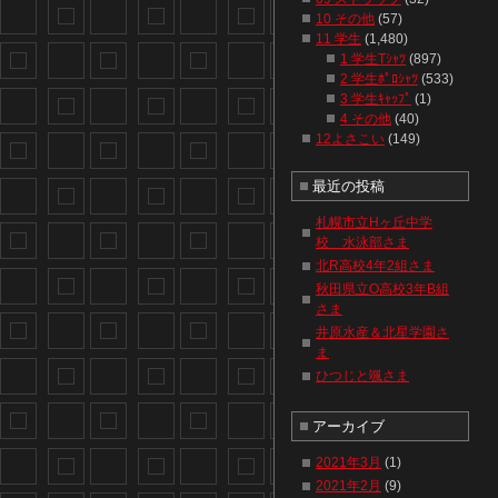
10 その他
(57)
11 学生
(1,480)
1 学生Tｼｬﾂ
(897)
2 学生ﾎﾟﾛｼｬﾂ
(533)
3 学生ｷｬｯﾌﾟ
(1)
4 その他
(40)
12よさこい
(149)
最近の投稿
札幌市立Hヶ丘中学
校 水泳部さま
北R高校4年2組さま
秋田県立O高校3年B組
さま
井原水産＆北星学園さ
ま
ひつじと颯さま
アーカイブ
2021年3月
(1)
2021年2月
(9)