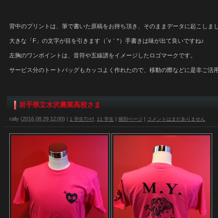
背中のプリントは、筆で書いた原稿をお持ち頂き、そのままデータに起こしま
大きな「F」の文字が目を引きます（´v｀*）手書きは味が出て良いですね♪
左胸のワンポイントは、音符や五線譜をイメージしたロゴマークです。
サービス分のトートバッグもカッコよく作れたので、移動の際などに是非ご活
岩手県立水沢農業高校さま
rally
(
2016.08.29 12:00
)
|
,
|
|
1 学生Tｼｬﾂ
11 学生
個別ページ
コメントはまだありません