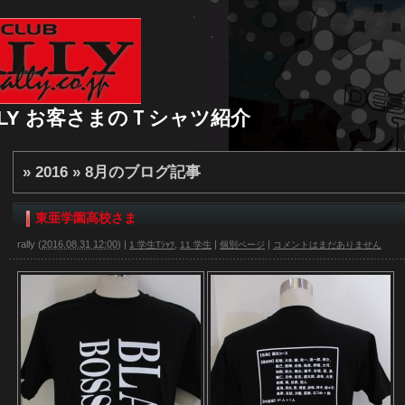
 RALLY お客さまのＴシャツ紹介
» 2016 » 8月
のブログ記事
東亜学園高校さま
rally
(
2016.08.31 12:00
)
|
,
|
|
1 学生Tｼｬﾂ
11 学生
個別ページ
コメントはまだありません