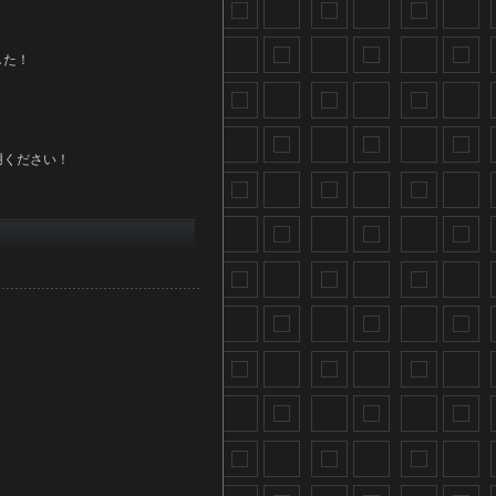
した！
用ください！