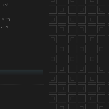
；）笑
´▽｀*）
しいです！