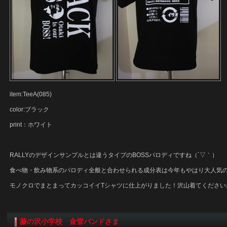
item:TeeA(085)
color:ブラック
print：ホワイト
RALLYのデザインサンプルとは違うタイプのBOSSパロディですね（´▽｀）
食べ物・飲み物系のパロディ全般と合わせられる成分表は今年もやはり大人気の
モノクロでまとまってカッコイイTシャツに仕上がりました！沢山着てください
藤の沢小学校 金管バンドさま