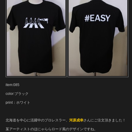
item:085
color:ブラック
print：ホワイト
北海道を中心に活躍中のプロレスラー、
河原成幸
さんにご注文頂きました！
某アーティストのほにゃららロード風のデザインですね。