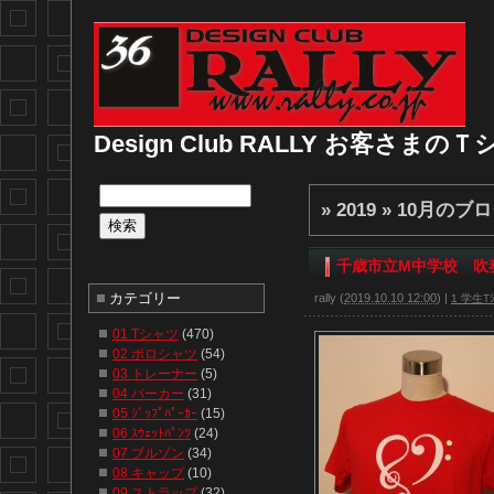
Design Club RALLY お客さま
» 2019 » 10月
のブロ
千歳市立M中学校 吹
カテゴリー
rally
(
2019.10.10 12:00
)
|
1 学生Tｼ
01 Tシャツ
(470)
02 ポロシャツ
(54)
03 トレーナー
(5)
04 パーカー
(31)
05 ｼﾞｯﾌﾟﾊﾟｰｶｰ
(15)
06 ｽｳｪｯﾄﾊﾟﾝﾂ
(24)
07 ブルゾン
(34)
08 キャップ
(10)
09 ストラップ
(32)