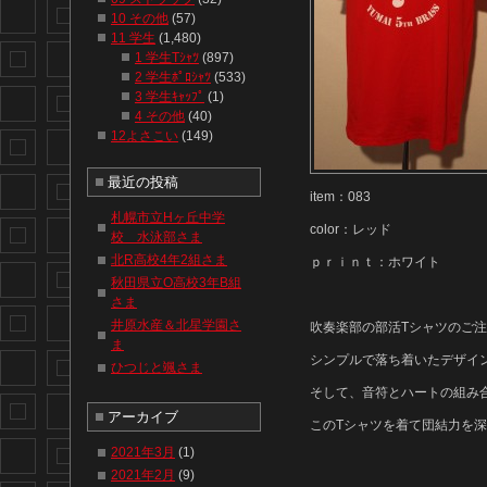
10 その他
(57)
11 学生
(1,480)
1 学生Tｼｬﾂ
(897)
2 学生ﾎﾟﾛｼｬﾂ
(533)
3 学生ｷｬｯﾌﾟ
(1)
4 その他
(40)
12よさこい
(149)
最近の投稿
item：083
札幌市立Hヶ丘中学
color：レッド
校 水泳部さま
北R高校4年2組さま
ｐｒｉｎｔ：ホワイト
秋田県立O高校3年B組
さま
井原水産＆北星学園さ
吹奏楽部の部活Tシャツのご
ま
シンプルで落ち着いたデザインで
ひつじと颯さま
そして、音符とハートの組み
アーカイブ
このTシャツを着て団結力を
2021年3月
(1)
2021年2月
(9)