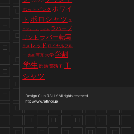
ブルゾン
ホワイ
ホットピンク
ポロシャツ
ト
ユ
ラバープ
ニフォーム
ライム
ラバー転写
リント
レッド
ロイヤルブル
ラメ
学割
写真
大学
ー
先生
学生
Ｔ
部活
部活Ｔ
シャツ
Design Club RALLY All rights reserved.
http://www.rally.co.jp