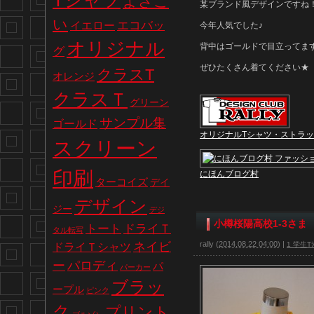
Tシャツ
よさこ
某ブランド風デザインですね
い
エコバッ
イエロー
今年人気でした♪
オリジナル
背中はゴールドで目立ってま
グ
ぜひたくさん着てください★
クラスT
オレンジ
クラスＴ
グリーン
サンプル集
ゴールド
オリジナルTシャツ・ストラ
スクリーン
印刷
にほんブログ村
ターコイズ
デイ
デザイン
ジー
デジ
小樽桜陽高校1-3さま
トート
ドライＴ
タル転写
ネイビ
rally
(
2014.08.22 04:00
)
|
ドライＴシャツ
1 学生Tｼ
パロディ
ー
パ
パーカー
ブラッ
ープル
ピンク
ク
プリント