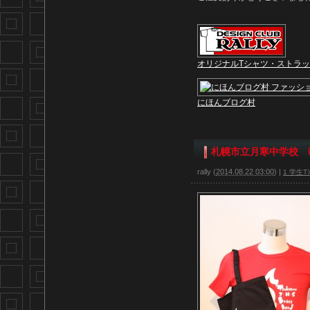
オリジナルTシャツ・ストラ
にほんブログ村
札幌市立月寒中学校 
rally
(
2014.08.22 03:00
)
|
1 学生Tｼ