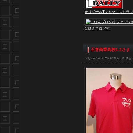
オリジナルTシャツ・ストラ
にほんブログ村
石巻商業高校1-2さま
rally
(
2014.08.20 10:00
)
|
11 学生