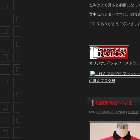
左胸はよく見ると豹柄になっ
背中はハンターですね。肉食
ご注文ありがとうございまし
オリジナルTシャツ・ストラ
にほんブログ村
札幌東高校3-2さま
rally
(
2014.08.22 12:00
)
|
11 学生