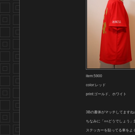
item:5900
color:レッド
print:ゴールド、ホワイト
3Bの書体がマッチしてますね
ちなみに「○○どうでしょう」北
ステッカーを貼ってる車をよ