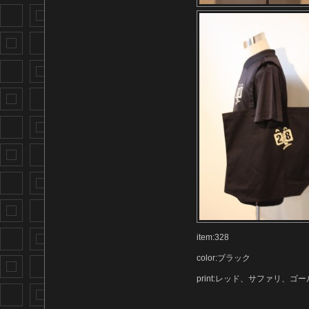
item:328
color:ブラック
print:レッド、サファリ、