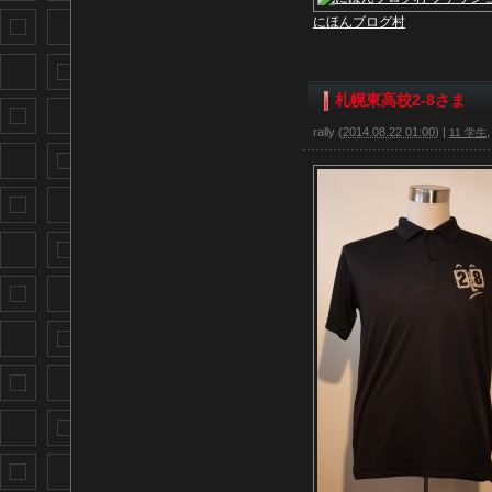
にほんブログ村
札幌東高校2-8さま
rally
(
2014.08.22 01:00
)
|
11 学生