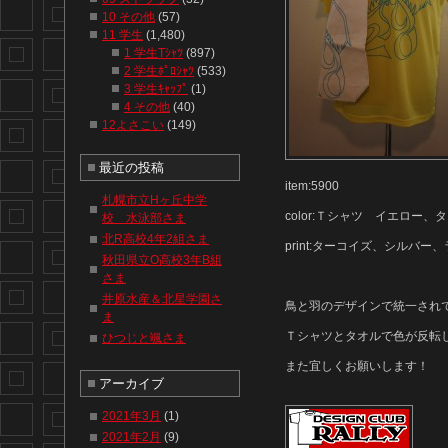
10 その他
(57)
11 学生
(1,480)
1 学生Tｼｬﾂ
(897)
2 学生ﾎﾟﾛｼｬﾂ
(533)
3 学生ｷｬｯﾌﾟ
(1)
4 その他
(40)
12よさこい
(149)
最近の投稿
item:5900
札幌市立Hヶ丘中学
color:Ｔシャツ イエロー
校 水泳部さま
北R高校4年2組さま
print:ターコイズ、シルバー
秋田県立O高校3年B組
さま
井原水産＆北星学園さ
鳥と羽のデザインで統一されていて
ま
Ｔシャツとタオルで色が反転
ひつじと颯さま
また宜しくお願いします！
アーカイブ
2021年3月
(1)
2021年2月
(9)