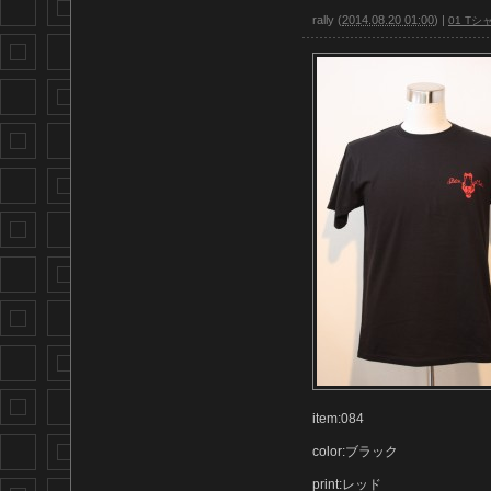
rally
(
2014.08.20 01:00
)
|
01 Tシ
item:084
color:ブラック
print:レッド