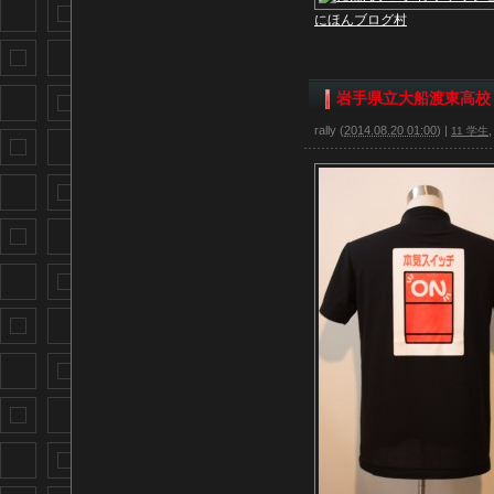
にほんブログ村
岩手県立大船渡東高校
rally
(
2014.08.20 01:00
)
|
11 学生