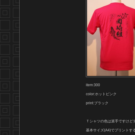
item:300
color:ホットピンク
print:ブラック
Ｔシャツの色は派手ですけど
基本サイズ(A4)でプリント