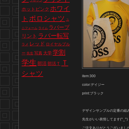
ブルゾン
ホワイ
ホットピンク
ポロシャツ
ト
ユ
ラバープ
ニフォーム
ライム
ラバー転写
リント
レッド
ロイヤルブル
ラメ
学割
写真
大学
ー
先生
学生
Ｔ
部活
部活Ｔ
シャツ
item:300
color:デイジー
print:ブラック
デザインサンプルの定番の組
先生がいい表情してます(^_^)
ご注文ありがとうございまし