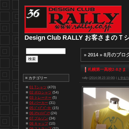
Design Club RALLY お客さま
» 2014 » 8月
のブロ
札幌第一高校2-8さま
カテゴリー
rally
(
2014.08.23 10:00
)
|
1 学生Tｼ
01 Tシャツ
(470)
02 ポロシャツ
(54)
03 トレーナー
(5)
04 パーカー
(31)
05 ｼﾞｯﾌﾟﾊﾟｰｶｰ
(15)
06 ｽｳｪｯﾄﾊﾟﾝﾂ
(24)
07 ブルゾン
(34)
08 キャップ
(10)
09 ストラップ
(32)