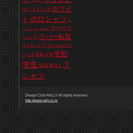
ブルゾン
ホワイ
ホットピンク
ポロシャツ
ト
ユ
ラバープ
ニフォーム
ライム
ラバー転写
リント
レッド
ロイヤルブル
ラメ
学割
写真
大学
ー
先生
学生
Ｔ
部活
部活Ｔ
シャツ
Design Club RALLY All rights reserved.
http://www.rally.co.jp