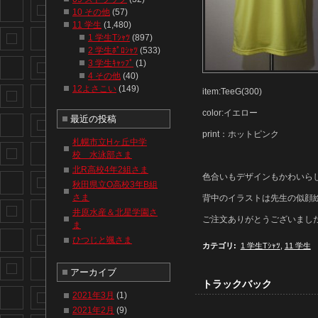
10 その他
(57)
11 学生
(1,480)
1 学生Tｼｬﾂ
(897)
2 学生ﾎﾟﾛｼｬﾂ
(533)
3 学生ｷｬｯﾌﾟ
(1)
4 その他
(40)
12よさこい
(149)
item:TeeG(300)
color:イエロー
最近の投稿
print：ホットピンク
札幌市立Hヶ丘中学
校 水泳部さま
北R高校4年2組さま
色合いもデザインもかわいら
秋田県立O高校3年B組
さま
背中のイラストは先生の似顔
井原水産＆北星学園さ
ご注文ありがとうございまし
ま
ひつじと颯さま
カテゴリ
:
1 学生Tｼｬﾂ
,
11 学生
アーカイブ
トラックバック
2021年3月
(1)
2021年2月
(9)