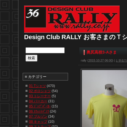
Design Club RALLY お客さま
奥尻高校3-Aさま
rally
(
2015.10.27 06:00
)
|
1 学生Tｼ
カテゴリー
01 Tシャツ
(470)
02 ポロシャツ
(54)
03 トレーナー
(5)
04 パーカー
(31)
05 ｼﾞｯﾌﾟﾊﾟｰｶｰ
(15)
06 ｽｳｪｯﾄﾊﾟﾝﾂ
(24)
07 ブルゾン
(34)
08 キャップ
(10)
09 ストラップ
(32)