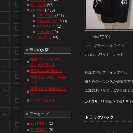
10 その他
(57)
11 学生
(1,480)
1 学生Tｼｬﾂ
(897)
2 学生ﾎﾟﾛｼｬﾂ
(533)
3 学生ｷｬｯﾌﾟ
(1)
4 その他
(40)
item:ポロF(191)
12よさこい
(149)
color:ブラック×ホワイト
最近の投稿
print：ホワイト、レッド
札幌市立Hヶ丘中学
校 水泳部さま
北R高校4年2組さま
和風で渋いデザインですね！
秋田県立O高校3年B組
白と赤のバランスが絶妙です
さま
井原水産＆北星学園さ
ご注文ありがとうございまし
ま
ひつじと颯さま
カテゴリ
:
11 学生
,
2 学生ﾎﾟﾛｼｬ
アーカイブ
トラックバック
2021年3月
(1)
2021年2月
(9)