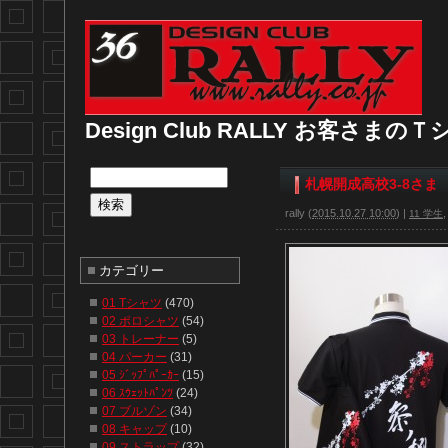
Design Club RALLY お客さま
札幌開成高校3-8さま
rally
(
2015.10.27 10:00
)
|
11 学生
カテゴリー
01 Tシャツ
(470)
02 ポロシャツ
(54)
03 トレーナー
(5)
04 パーカー
(31)
05 ｼﾞｯﾌﾟﾊﾟｰｶｰ
(15)
06 ｽｳｪｯﾄﾊﾟﾝﾂ
(24)
07 ブルゾン
(34)
08 キャップ
(10)
09 ストラップ
(32)