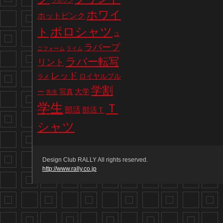
ブルゾン
ホワイ
ホットピンク
ポロシャツ
ト
ユ
ラバープ
ニフォーム
ライム
ラバー転写
リント
レッド
ロイヤルブル
ラメ
学割
写真
大学
ー
先生
学生
Ｔ
部活
部活Ｔ
シャツ
Design Club RALLY All rights reserved.
http://www.rally.co.jp