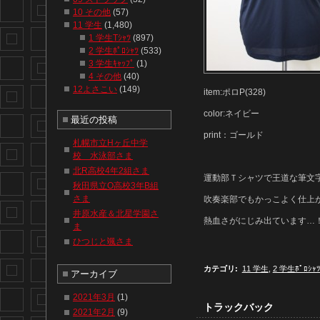
10 その他
(57)
11 学生
(1,480)
1 学生Tｼｬﾂ
(897)
2 学生ﾎﾟﾛｼｬﾂ
(533)
3 学生ｷｬｯﾌﾟ
(1)
4 その他
(40)
12よさこい
(149)
item:ポロP(328)
color:ネイビー
最近の投稿
print：ゴールド
札幌市立Hヶ丘中学
校 水泳部さま
北R高校4年2組さま
運動部Ｔシャツで王道な筆文
秋田県立O高校3年B組
さま
吹奏楽部でもかっこよく仕上
井原水産＆北星学園さ
熱血さがにじみ出ています…
ま
ひつじと颯さま
カテゴリ
:
11 学生
,
2 学生ﾎﾟﾛｼｬ
アーカイブ
2021年3月
(1)
トラックバック
2021年2月
(9)