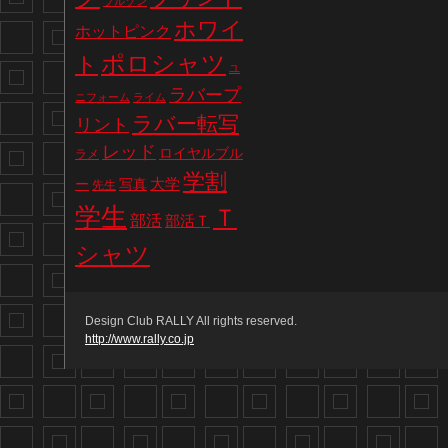
ブルゾン
ホワイ
ホットピンク
ポロシャツ
ト
ユ
ラバープ
ニフォーム
ライム
ラバー転写
リント
レッド
ロイヤルブル
ラメ
学割
写真
大学
ー
先生
学生
Ｔ
部活
部活Ｔ
シャツ
Design Club RALLY All rights reserved.
http://www.rally.co.jp