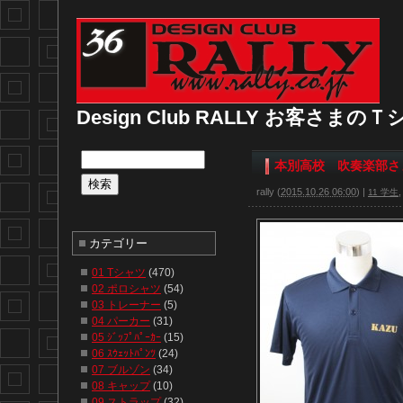
Design Club RALLY お客さま
本別高校 吹奏楽部さ
rally
(
2015.10.26 06:00
)
|
11 学生
カテゴリー
01 Tシャツ
(470)
02 ポロシャツ
(54)
03 トレーナー
(5)
04 パーカー
(31)
05 ｼﾞｯﾌﾟﾊﾟｰｶｰ
(15)
06 ｽｳｪｯﾄﾊﾟﾝﾂ
(24)
07 ブルゾン
(34)
08 キャップ
(10)
09 ストラップ
(32)