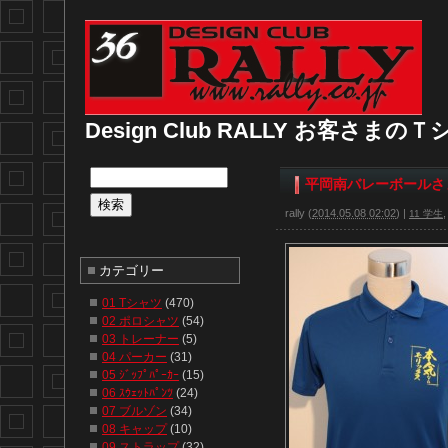
Design Club RALLY お客さま
平岡南バレーボールさ
rally
(
2014.05.08 02:02
)
|
11 学生
カテゴリー
01 Tシャツ
(470)
02 ポロシャツ
(54)
03 トレーナー
(5)
04 パーカー
(31)
05 ｼﾞｯﾌﾟﾊﾟｰｶｰ
(15)
06 ｽｳｪｯﾄﾊﾟﾝﾂ
(24)
07 ブルゾン
(34)
08 キャップ
(10)
09 ストラップ
(32)