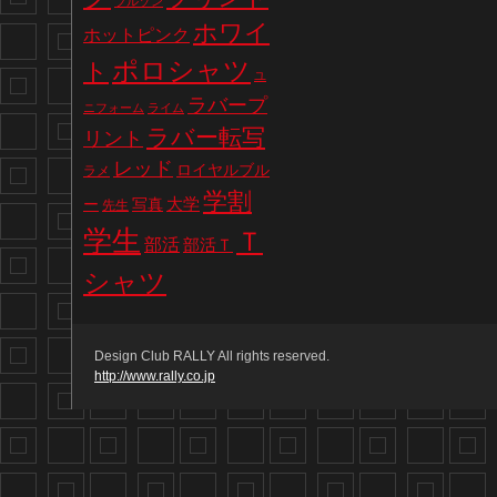
ブルゾン
ホワイ
ホットピンク
ポロシャツ
ト
ユ
ラバープ
ニフォーム
ライム
ラバー転写
リント
レッド
ロイヤルブル
ラメ
学割
写真
大学
ー
先生
学生
Ｔ
部活
部活Ｔ
シャツ
Design Club RALLY All rights reserved.
http://www.rally.co.jp