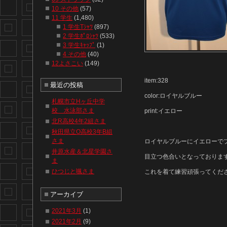
10 その他
(57)
11 学生
(1,480)
1 学生Tｼｬﾂ
(897)
2 学生ﾎﾟﾛｼｬﾂ
(533)
3 学生ｷｬｯﾌﾟ
(1)
4 その他
(40)
12よさこい
(149)
item:328
最近の投稿
color:ロイヤルブルー
札幌市立Hヶ丘中学
校 水泳部さま
print:イエロー
北R高校4年2組さま
秋田県立O高校3年B組
さま
ロイヤルブルーにイエローで
井原水産＆北星学園さ
目立つ色合いとなっております
ま
ひつじと颯さま
これを着て練習頑張ってくださ
アーカイブ
2021年3月
(1)
2021年2月
(9)