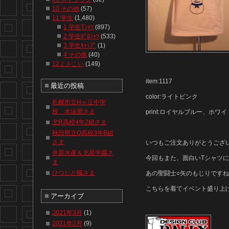
10 その他
(57)
11 学生
(1,480)
1 学生Tｼｬﾂ
(897)
2 学生ﾎﾟﾛｼｬﾂ
(533)
3 学生ｷｬｯﾌﾟ
(1)
4 その他
(40)
12よさこい
(149)
item:1117
最近の投稿
color:ライトピンク
札幌市立Hヶ丘中学
校 水泳部さま
print:ロイヤルブルー、ホワイ
北R高校4年2組さま
秋田県立O高校3年B組
さま
いつもご注文ありがとうござ
井原水産＆北星学園さ
今回もまた、面白いTシャツに
ま
ひつじと颯さま
あの聖闘士○矢のもじりです
こちらを着てイベント盛り上
アーカイブ
2021年3月
(1)
2021年2月
(9)