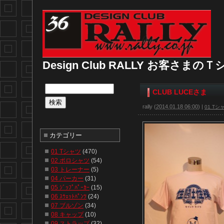
Design Club RALLY お客さま
CLUB LUCEさま
rally
(
2014.01.18 06:00
)
|
01 Tシ
カテゴリー
01 Tシャツ
(470)
02 ポロシャツ
(54)
03 トレーナー
(5)
04 パーカー
(31)
05 ｼﾞｯﾌﾟﾊﾟｰｶｰ
(15)
06 ｽｳｪｯﾄﾊﾟﾝﾂ
(24)
07 ブルゾン
(34)
08 キャップ
(10)
09 ストラップ
(32)