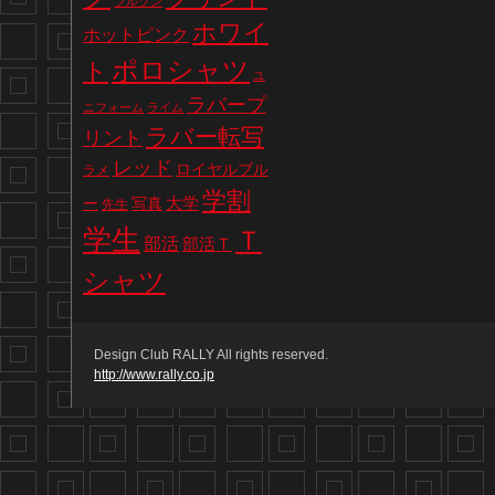
ブルゾン
ホワイ
ホットピンク
ポロシャツ
ト
ユ
ラバープ
ニフォーム
ライム
ラバー転写
リント
レッド
ロイヤルブル
ラメ
学割
写真
大学
ー
先生
学生
Ｔ
部活
部活Ｔ
シャツ
Design Club RALLY All rights reserved.
http://www.rally.co.jp