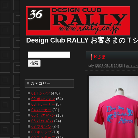
Design Club RALLY お客さま
Kさま
rally
(
2013.05.15 12:53
)
|
01 Tシ
カテゴリー
01 Tシャツ
(470)
02 ポロシャツ
(54)
03 トレーナー
(5)
04 パーカー
(31)
05 ｼﾞｯﾌﾟﾊﾟｰｶｰ
(15)
06 ｽｳｪｯﾄﾊﾟﾝﾂ
(24)
07 ブルゾン
(34)
08 キャップ
(10)
09 ストラップ
(32)