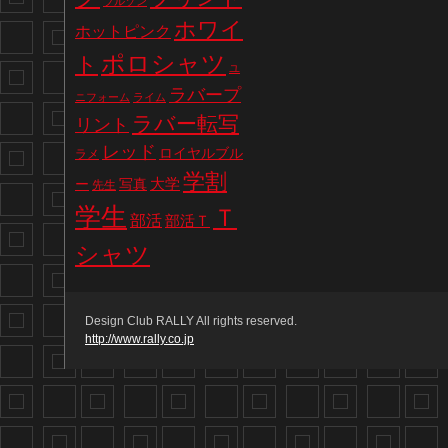
ブルゾン
ホワイ
ホットピンク
ポロシャツ
ト
ユ
ラバープ
ニフォーム
ライム
ラバー転写
リント
レッド
ロイヤルブル
ラメ
学割
写真
大学
ー
先生
学生
Ｔ
部活
部活Ｔ
シャツ
Design Club RALLY All rights reserved.
http://www.rally.co.jp