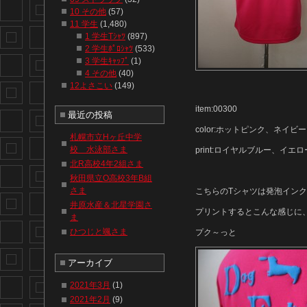
10 その他
(57)
11 学生
(1,480)
1 学生Tｼｬﾂ
(897)
2 学生ﾎﾟﾛｼｬﾂ
(533)
3 学生ｷｬｯﾌﾟ
(1)
4 その他
(40)
12よさこい
(149)
item:00300
最近の投稿
color:ホットピンク、ネイビー
札幌市立Hヶ丘中学
校 水泳部さま
print:ロイヤルブルー、イエロ
北R高校4年2組さま
秋田県立O高校3年B組
さま
こちらのTシャツは発泡インク
井原水産＆北星学園さ
プリントするとこんな感じに
ま
ひつじと颯さま
プク～っと
アーカイブ
2021年3月
(1)
2021年2月
(9)