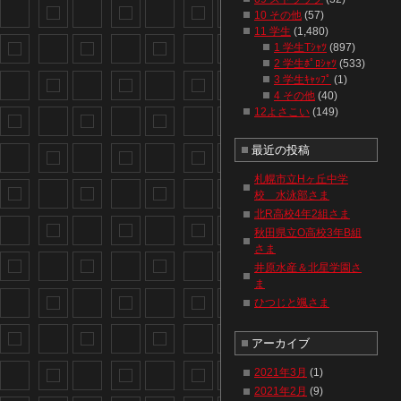
10 その他
(57)
11 学生
(1,480)
1 学生Tｼｬﾂ
(897)
2 学生ﾎﾟﾛｼｬﾂ
(533)
3 学生ｷｬｯﾌﾟ
(1)
4 その他
(40)
12よさこい
(149)
最近の投稿
札幌市立Hヶ丘中学
校 水泳部さま
北R高校4年2組さま
秋田県立O高校3年B組
さま
井原水産＆北星学園さ
ま
ひつじと颯さま
アーカイブ
2021年3月
(1)
2021年2月
(9)