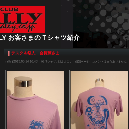
 RALLY お客さまのＴシャツ紹介
テスク＆祭人 会長班さま
rally
(
2013.05.14 10:40
)
|
,
|
|
01 Tシャツ
12よさこい
個別ページ
コメントはまだありません