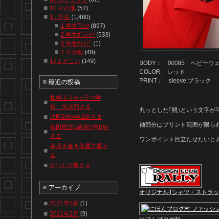
10 その他
(57)
11 学生
(1,480)
1 学生Tｼｬﾂ
(897)
2 学生ﾎﾟﾛｼｬﾂ
(533)
3 学生ｷｬｯﾌﾟ
(1)
4 その他
(40)
12よさこい
(149)
BODY： 00085 ヘビーウ
COLOR: レッド
PRINT： sleeve:ブラック
最近の投稿
札幌市立Hヶ丘中学
校 水泳部さま
丸っとした｢開｣という文字が
北R高校4年2組さま
袖部分はプリント範囲が限ら
秋田県立O高校3年B組
さま
ワンポイント目立たせたいと
井原水産＆北星学園さ
ま
ひつじと颯さま
アーカイブ
オリジナルTシャツ・ストラ
2021年3月
(1)
2021年2月
(9)