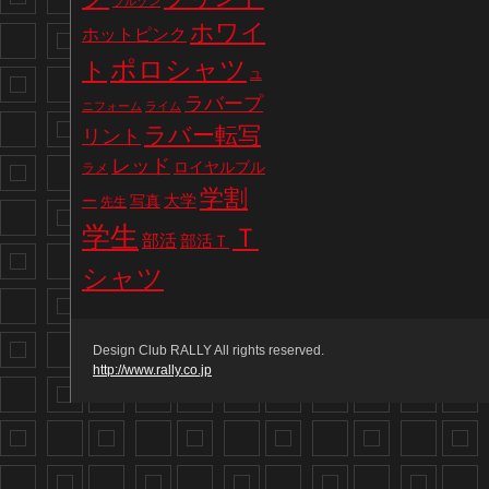
ブルゾン
ホワイ
ホットピンク
ポロシャツ
ト
ユ
ラバープ
ニフォーム
ライム
ラバー転写
リント
レッド
ロイヤルブル
ラメ
学割
写真
大学
ー
先生
学生
Ｔ
部活
部活Ｔ
シャツ
Design Club RALLY All rights reserved.
http://www.rally.co.jp