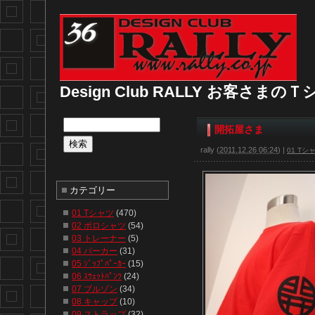
Design Club RALLY お客さま
開拓屋さま
rally
(
2011.12.26 06:24
)
|
01 Tシ
カテゴリー
01 Tシャツ
(470)
02 ポロシャツ
(54)
03 トレーナー
(5)
04 パーカー
(31)
05 ｼﾞｯﾌﾟﾊﾟｰｶｰ
(15)
06 ｽｳｪｯﾄﾊﾟﾝﾂ
(24)
07 ブルゾン
(34)
08 キャップ
(10)
09 ストラップ
(32)