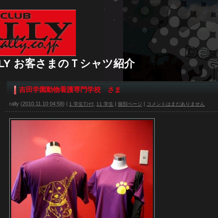
 RALLY お客さまのＴシャツ紹介
吉田学園動物看護専門学校 さま
rally
(
2010.11.10 04:58
)
|
,
|
|
1 学生Tｼｬﾂ
11 学生
個別ページ
コメントはまだありません