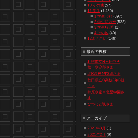
10 その他
(57)
11 学生
(1,480)
1 学生Tｼｬﾂ
(897)
2 学生ﾎﾟﾛｼｬﾂ
(533)
3 学生ｷｬｯﾌﾟ
(1)
4 その他
(40)
12よさこい
(149)
最近の投稿
札幌市立Hヶ丘中学
校 水泳部さま
北R高校4年2組さま
秋田県立O高校3年B組
さま
井原水産＆北星学園さ
ま
ひつじと颯さま
アーカイブ
2021年3月
(1)
2021年2月
(9)