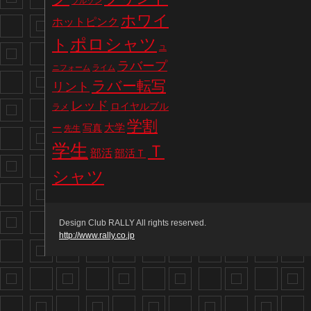
ブルゾン
ホワイ
ホットピンク
ポロシャツ
ト
ユ
ラバープ
ニフォーム
ライム
ラバー転写
リント
レッド
ロイヤルブル
ラメ
学割
写真
大学
ー
先生
学生
Ｔ
部活
部活Ｔ
シャツ
Design Club RALLY All rights reserved.
http://www.rally.co.jp