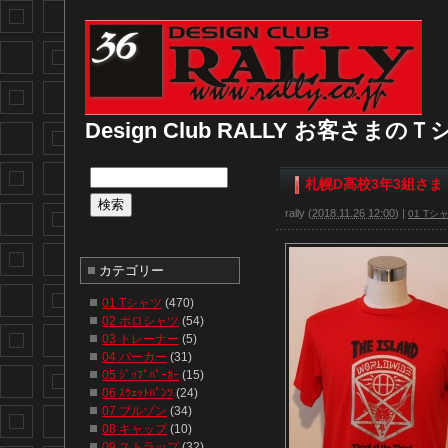
Design Club RALLY お客さま
札幌D高校3年3組さま
rally
(
2018.11.26 12:00
)
|
01 Tシ
カテゴリー
01 Tシャツ
(470)
02 ポロシャツ
(54)
03 トレーナー
(5)
04 パーカー
(31)
05 ｼﾞｯﾌﾟﾊﾟｰｶｰ
(15)
06 ｽｳｪｯﾄﾊﾟﾝﾂ
(24)
07 ブルゾン
(34)
08 キャップ
(10)
09 ストラップ
(32)