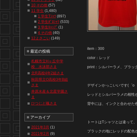
10 その他
(57)
11 学生
(1,480)
1 学生Tｼｬﾂ
(897)
2 学生ﾎﾟﾛｼｬﾂ
(533)
3 学生ｷｬｯﾌﾟ
(1)
4 その他
(40)
12よさこい
(149)
item：300
最近の投稿
color：レッド
札幌市立Hヶ丘中学
校 水泳部さま
print：シルバーラメ、ブラッ
北R高校4年2組さま
秋田県立O高校3年B組
さま
デザインかっこいいです(゜o゜
井原水産＆北星学園さ
レッドとシルバーラメの相性
ま
ひつじと颯さま
背中には、インクと合わせた
アーカイブ
トートはTシャツとは違って、
2021年3月
(1)
ブラックの地にレッドの配色がさ
2021年2月
(9)