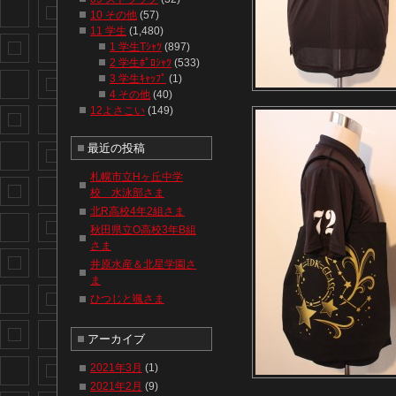
10 その他
(57)
11 学生
(1,480)
1 学生Tｼｬﾂ
(897)
2 学生ﾎﾟﾛｼｬﾂ
(533)
3 学生ｷｬｯﾌﾟ
(1)
4 その他
(40)
12よさこい
(149)
最近の投稿
札幌市立Hヶ丘中学
校 水泳部さま
北R高校4年2組さま
秋田県立O高校3年B組
さま
井原水産＆北星学園さ
ま
ひつじと颯さま
アーカイブ
2021年3月
(1)
2021年2月
(9)