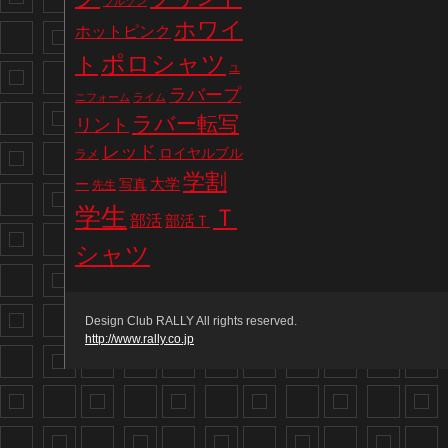
ブルゾン
ホワイ
ホットピンク
ポロシャツ
ト
ユ
ラバープ
ニフォーム
ライム
ラバー転写
リント
レッド
ロイヤルブル
ラメ
学割
写真
大学
ー
先生
学生
Ｔ
部活
部活Ｔ
シャツ
Design Club RALLY All rights reserved.
http://www.rally.co.jp