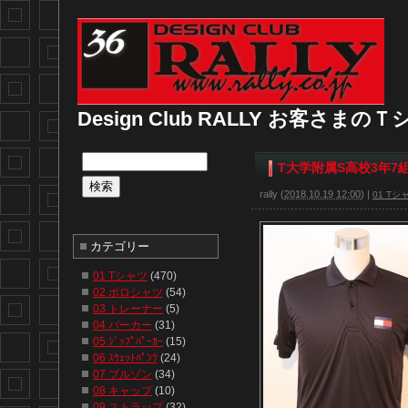
Design Club RALLY お客さま
T大学附属S高校3年7
rally
(
2018.10.19 12:00
)
|
01 Tシ
カテゴリー
01 Tシャツ
(470)
02 ポロシャツ
(54)
03 トレーナー
(5)
04 パーカー
(31)
05 ｼﾞｯﾌﾟﾊﾟｰｶｰ
(15)
06 ｽｳｪｯﾄﾊﾟﾝﾂ
(24)
07 ブルゾン
(34)
08 キャップ
(10)
09 ストラップ
(32)