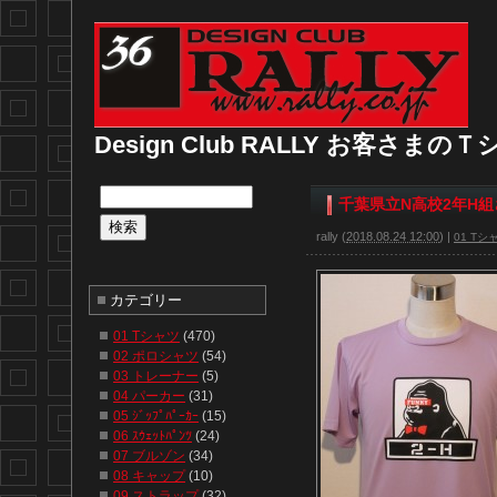
Design Club RALLY お客さま
千葉県立N高校2年H組
rally
(
2018.08.24 12:00
)
|
01 Tシ
カテゴリー
01 Tシャツ
(470)
02 ポロシャツ
(54)
03 トレーナー
(5)
04 パーカー
(31)
05 ｼﾞｯﾌﾟﾊﾟｰｶｰ
(15)
06 ｽｳｪｯﾄﾊﾟﾝﾂ
(24)
07 ブルゾン
(34)
08 キャップ
(10)
09 ストラップ
(32)