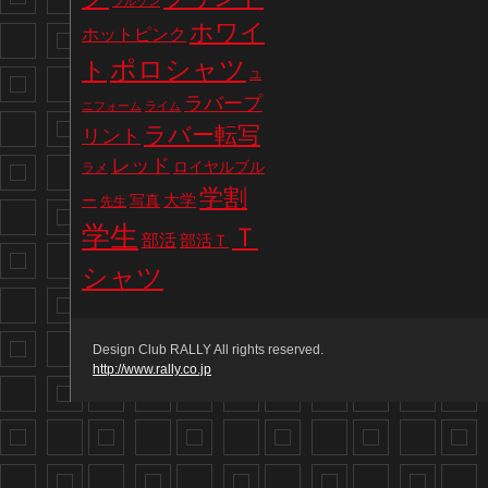
ブルゾン
ホワイ
ホットピンク
ポロシャツ
ト
ユ
ラバープ
ニフォーム
ライム
ラバー転写
リント
レッド
ロイヤルブル
ラメ
学割
写真
大学
ー
先生
学生
Ｔ
部活
部活Ｔ
シャツ
Design Club RALLY All rights reserved.
http://www.rally.co.jp