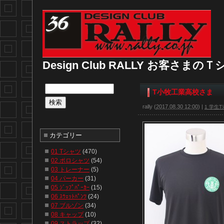
Design Club RALLY お客さま
T小牧工業高校さま
rally
(
2017.08.30 12:00
)
|
1 学生Tｼ
カテゴリー
01 Tシャツ
(470)
02 ポロシャツ
(54)
03 トレーナー
(5)
04 パーカー
(31)
05 ｼﾞｯﾌﾟﾊﾟｰｶｰ
(15)
06 ｽｳｪｯﾄﾊﾟﾝﾂ
(24)
07 ブルゾン
(34)
08 キャップ
(10)
09 ストラップ
(32)