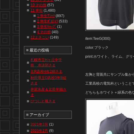
10 その他
(57)
11 学生
(1,480)
1 学生Tｼｬﾂ
(897)
2 学生ﾎﾟﾛｼｬﾂ
(533)
3 学生ｷｬｯﾌﾟ
(1)
4 その他
(40)
12よさこい
(149)
item:TeeG(300)
color:ブラック
最近の投稿
print:ホワイト、ライム、グ
札幌市立Hヶ丘中学
校 水泳部さま
北R高校4年2組さま
左胸と背面共にサンプル集から
秋田県立O高校3年B組
さま
工業高校の電気科ということで、
井原水産＆北星学園さ
どちらもホワイト＋緑系の色
ま
ひつじと颯さま
アーカイブ
2021年3月
(1)
2021年2月
(9)