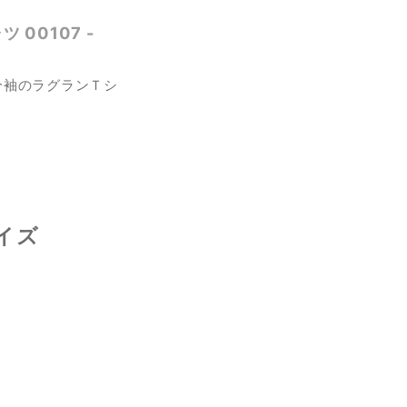
 00107 -
分袖のラグランＴシ
イズ