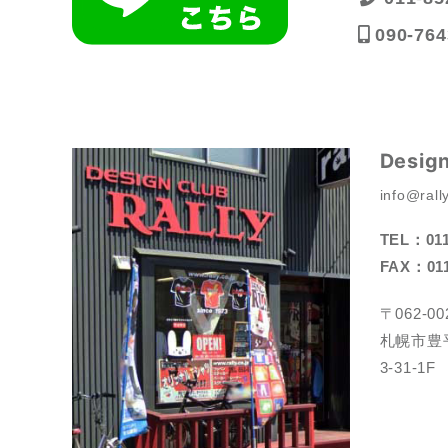
090-764
Desig
info@rally
TEL：011
FAX：011
〒062-00
札幌市豊
3-31-1F