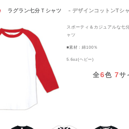
ラグラン七分Ｔシャツ
- デザインコットンTシャツ
スポーティ＆カジュアルな七
ャツ
■素材：綿100％
5.6oz(ヘビー)
6
7
全
色
サ